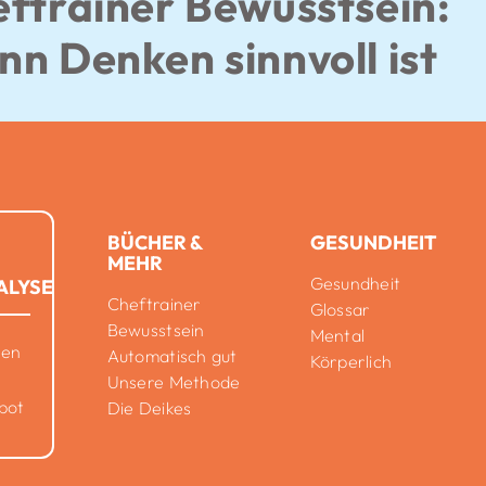
ftrainer Bewusstsein:
n Denken sinnvoll ist
BÜCHER &
GESUNDHEIT
MEHR
Gesundheit
ALYSE
Cheftrainer
Glossar
Bewusstsein
Mental
nen
Automatisch gut
Körperlich
Unsere Methode
bot
Die Deikes