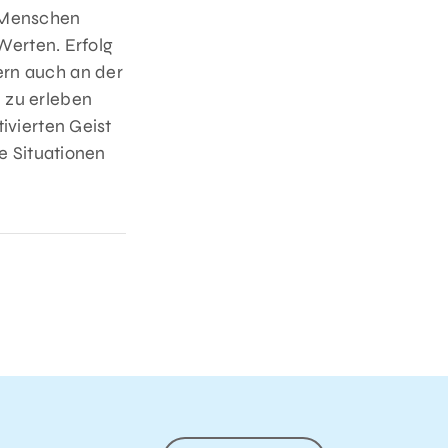
n Menschen
Werten. Erfolg
rn auch an der
 zu erleben
ivierten Geist
e Situationen