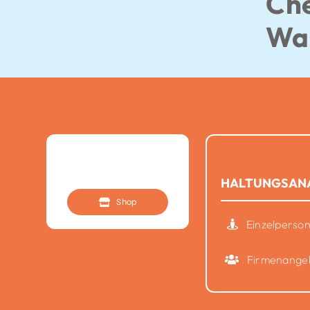
Che
Wan
HALTUNGSAN
Shop
Einzelperso
Firmenange