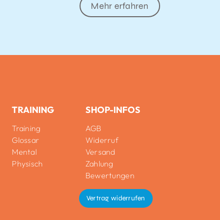
Mehr erfahren
TRAINING
SHOP-INFOS
Training
AGB
Glossar
Widerruf
Mental
Versand
Physisch
Zahlung
Bewertungen
Vertrag widerrufen