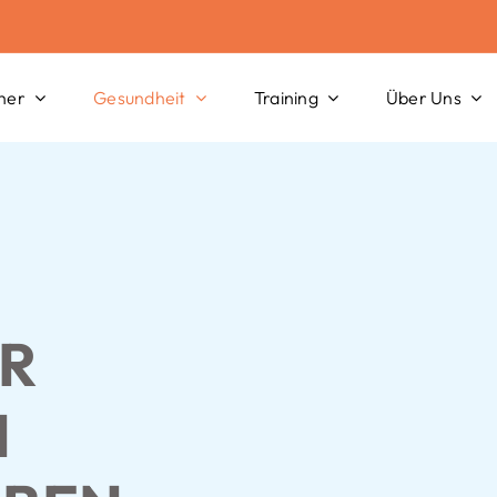
her
Gesundheit
Training
Über Uns
ER
N