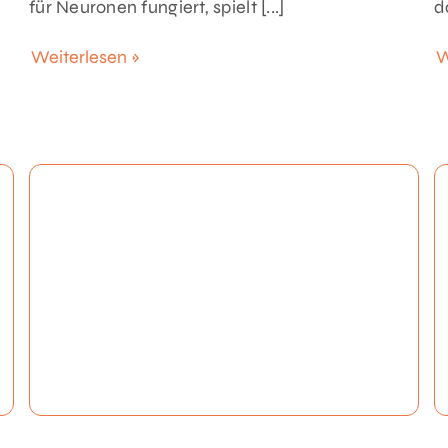
für Neuronen fungiert, spielt [...]
d
Weiterlesen »
W