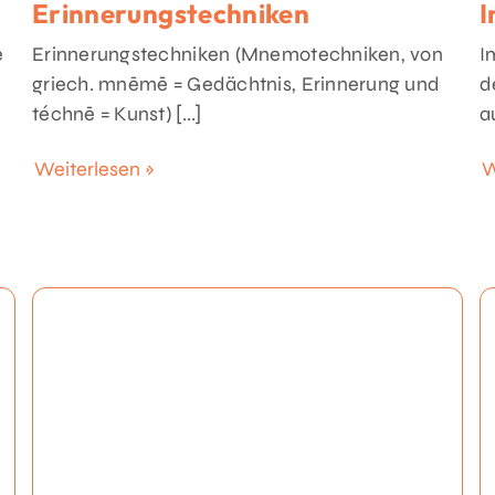
Erinnerungstechniken
I
e
Erinnerungstechniken (Mnemotechniken, von
I
griech. mnēmē = Gedächtnis, Erinnerung und
d
téchnē = Kunst) [...]
a
Weiterlesen »
W