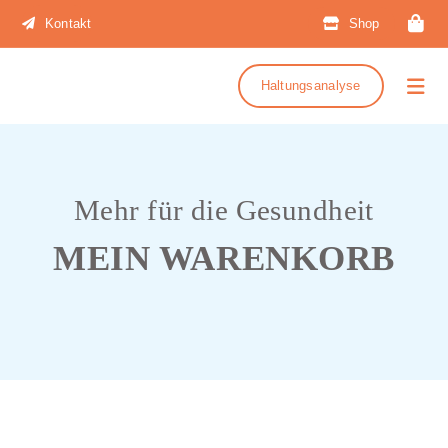
Zum
Kontakt
Shop
Inhalt
springen
Haltungsanalyse
Togg
Navi
Mehr für die Gesundheit
MEIN WARENKORB