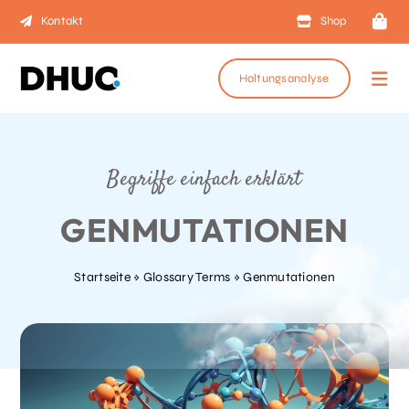
Zum
Kontakt
Shop
Inhalt
springen
Haltungsanalyse
Togg
Navi
STRETCHBAR
Begriffe einfach erklärt
GENMUTATIONEN
Bücher
Startseite
»
Glossary Terms
»
Genmutationen
Gesundheit
Training