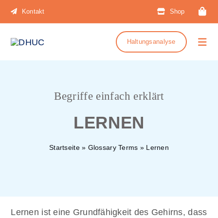
Zum
Kontakt
Shop
Inhalt
springen
Haltungsanalyse
Togg
Navi
STRETCHBAR
Begriffe einfach erklärt
LERNEN
Bücher
Startseite
»
Glossary Terms
»
Lernen
Gesundheit
Training
Lernen ist eine Grundfähigkeit des Gehirns, dass