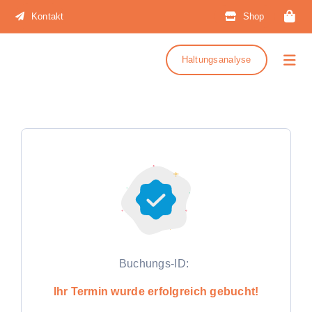
Zum
Kontakt
Shop
Inhalt
springen
Haltungsanalyse
Togg
Navi
Buchungs-ID:
Ihr Termin wurde erfolgreich gebucht!