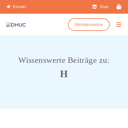
Zum
Kontakt
Shop
Inhalt
springen
Haltungsanalyse
Togg
Navi
STRETCHBAR
Wissenswerte Beiträge zu:
Bücher
H